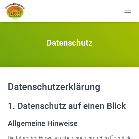
N
A
V
I
G
Datenschutz
A
T
I
O
N
U
M
Datenschutz­erklärung
S
C
H
1. Datenschutz auf einen Blick
A
L
T
Allgemeine Hinweise
E
N
Die folgenden Hinweise geben einen einfachen Überblick